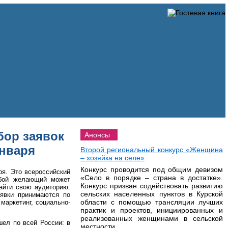
бор заявок
Анонсы
января
Второй региональный конкурс «Женщина
– хозяйка на селе»
Конкурс проводится под общим девизом
ря. Это всероссийский
«Село в порядке – страна в достатке».
юбой желающий может
Конкурс призван содействовать развитию
найти свою аудиторию.
сельских населенных пунктов в Курской
Заявки принимаются по
области с помощью трансляции лучших
 маркетинг, социально-
практик и проектов, инициированных и
реализованных женщинами в сельской
шел по всей России: в
местности.