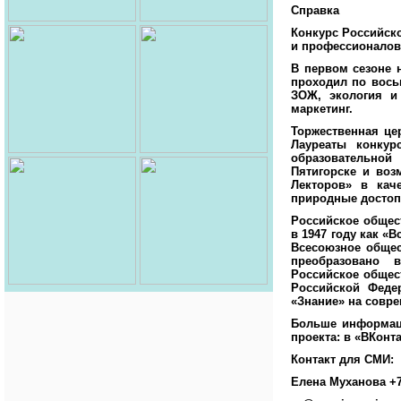
Справка
Конкурс Российско
и профессионалов 
В первом сезоне 
проходил по восьм
ЗОЖ, экология и 
маркетинг.
Торжественная це
Лауреаты конкур
образовательной
Пятигорске и воз
Лекторов» в кач
природные достопр
Российское общес
в 1947 году как «
Всесоюзное общес
преобразовано в
Российское общес
Российской Феде
«Знание» на совр
Больше информаци
проекта: в «ВКонта
Контакт для СМИ:
Елена Муханова +7 