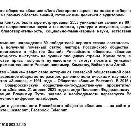
го общества «Знание» «Лига Лекторов» нацелен на поиск и отбор 
из разных областей знаний, готовых ими делиться с аудиторией.
на Конкурс были зарегистрированы 2553 уникальные заявки из 80 
и направлениям: наука и технологии, культура и искусство, карье
благотворительность, социально-гуманитарные науки, естестве
ремония награждения 50 победителей первого сезона состоялась 1
са получили почетный статус лектора Российского общества 
 программе в «Центре Знаний» Российского общества «Знани
можность выступать на лучших площадках страны. Кроме того, 
естве приза получили путешествие и смогут посетить уникаль
имечательности России: например, Камчатку, Байкал или Алтай.
тво «Знание» ведет свою историю от советской общественной орга
Всесоюзное общество по распространению политических и научных зн
тво «Знание», с 1991 года – Общество «Знание России»). В 2016
 Общероссийскую общественно-государственную просветител
тво «Знание». 21 апреля 2021 года в ходе Послания Федеральному
рации Владимир Путин заявил о необходимости перезапуска Ро
еменной цифровой платформе.
и о деятельности Российского общества «Знание» — на сайте и
кте», Instagram, Facebook, Telegram.
916 803-32-40