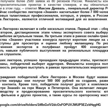
получили более 2500 заявок из 80 регионов России. Финалисты ко
просветительских проектах в качестве спикеров, и мы обязательн
и в этом году, – отметил
Максим Древаль
, генеральный директор Р
ейчас сообщество лекторов «Знания» насчитывает более 7 000 чел
овых талантливых профессионалов, которых, я уверен, в России
га Лекторов», являются отличной мотивацией для их вовлечения
и Лекторов» включает в себя несколько этапов. Первый этап – сбо
 втором, дистанционном этапе члены экспертного совета выбер
аиболее актуальным темам. На третьем этапе в рамках онлайн-тра
ства «Знание» участники конкурса прочтут короткие лекции на
ступны для просмотра и оценки любому желающему. По резу
мнения экспертов в полуфинал пройдут 400 конкурсант
ать навыки публичного выступления на региональных площадках
ые слушатели.
ших лекторов, успешно прошедших предыдущие этапы, пригласят
раны, победителей выберет аудитория. Финалисты конкурса пол
жность регулярно выступать в рамках просветительских мероприят
граждения победителей «Лиги Лекторов» в Москве будут назва
естве награды они получат 500 000 рублей на создание, разв
о контента. Кроме того, победители получат доступ к комплекс
тре Знаний» на горе Машук в Пятигорске. Она включает лекции
изводству и продюсированию просветительского контента: юту
, фильмов и других проектов, а также курсы по ораторскому мас
ve.google.com/drive/folders/1tf8sGvlV2dcOxFOPUVJWUP5EZzkHqgHG