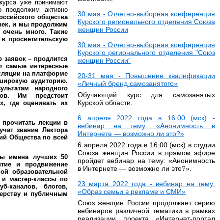
нкурса уже принимают
о продолжим активно
30 мая - Отчетно-выборная конференция
оссийского общества
Курского регионального отделения Союза
овек, и мы продолжим
женщин России
 очень много. Такие
 в просветительскую
30 мая - Отчетно-выборная конференция
Курского регионального отделения "Союз
р заявок – продлится
женщин России"
ут самые интересные
нсляции на платформе
20-31 мая - Повышение квалификации
 широкую аудиторию.
«Личный бренд самозанятого»
льтатам народного
Обучающий курс для самозанятых
ов. Им предстоит
Курской области.
, где оценивать их
6 апреля 2022 года в 16:00 (мск) -
 прочитать лекции в
вебинар на тему: «Анонимность в
учат звание Лектора
Интернете — возможно ли это?»
ий Общества по всей
6 апреля 2022 года в 16:00 (мск) в студии
Союза женщин России в прямом эфире
ны имена лучших 50
пройдет вебинар на тему: «Анонимность
итие и продвижение
в Интернете — возможно ли это?».
ной образовательной
 и мастер-классы по
23 марта 2022 года - вебинар на тему:
б-каналов, блогов,
«Образ семьи в рекламе и СМИ»
терству и публичным
Союз женщин России продолжает серию
вебинаров различной тематики в рамках
реализации проекта «Интернет-портал