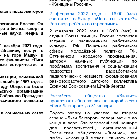
«Женщины России».
талантливых лекторов
2 февраля 2022 года в 16:00 (мск)
состоится вебинар: «Чего вы хотите?»
Разговор ребёнка со взрослыми»
регионов России. Он
ра и бизнес, спорт и
2 февраля 2022 года в 16:00 (мск) в
нные науки, медиа и
студии Союза женщин России состоится
встреча с заслуженным работником
 декабря 2021 года.
культуры РФ, Почетным работником
«Знание», доступ к
сферы молодёжной политики РФ,
е» на горе Машук в
Отличником народного просвещения,
все финалисты «Лиги
автором научных публикаций по
ные исторические и
проблемам воспитания и социализации
подростков, разработчиком
педагогических новшеств формирования
низации, основанной
разновозрастного детского коллектива
аний» (с 1963 года –
Ефимом Борисовичем Штейнбергом.
 году Общество было
ьскую организацию
Российское общество «Знание»
 Собранию Президент
ссийского общества
продлевает сбор заявок на второй сезон
«Лиги Лекторов» до 31 января
Подать заявку на участие во втором
 в социальных сетях
сезоне «Лиги Лекторов» теперь можно до
конца января. Это всероссийский конкурс
для просветителей, организованный
Российским обществом «Знание», где
любой желающий может испытать свои