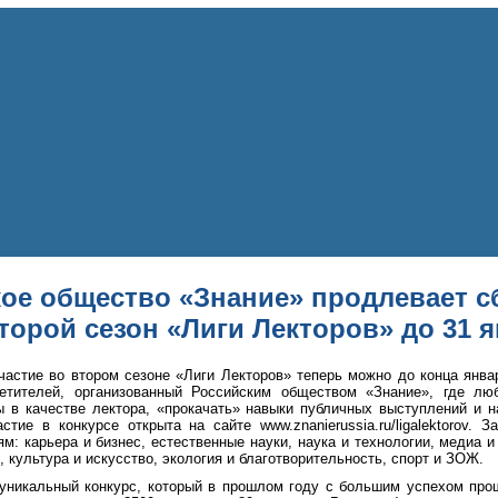
ое общество «Знание» продлевает с
торой сезон «Лиги Лекторов» до 31 
частие во втором сезоне «Лиги Лекторов» теперь можно до конца янва
ветителей, организованный Российским обществом «Знание», где л
ы в качестве лектора, «прокачать» навыки публичных выступлений и 
стие в конкурсе открыта на сайте www.znanierussia.ru/ligalektorov. 
м: карьера и бизнес, естественные науки, наука и технологии, медиа и
, культура и искусство, экология и благотворительность, спорт и ЗОЖ.
 уникальный конкурс, который в прошлом году с большим успехом про