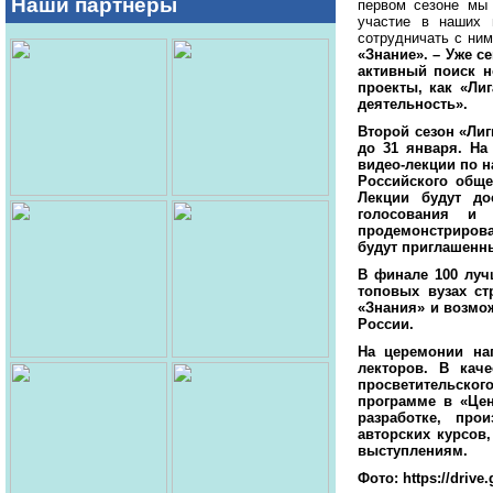
Наши партнеры
первом сезоне мы 
участие в наших 
сотрудничать с ним
«Знание». – Уже с
активный поиск н
проекты, как «Ли
деятельность».
Второй сезон «Лиг
до 31 января. На
видео-лекции по н
Российского обще
Лекции будут до
голосования и 
продемонстриров
будут приглашенн
В финале 100 луч
топовых вузах ст
«Знания» и возмо
России.
На церемонии на
лекторов. В кач
просветительског
программе в «Цен
разработке, про
авторских курсов
выступлениям.
Фото: https://dri