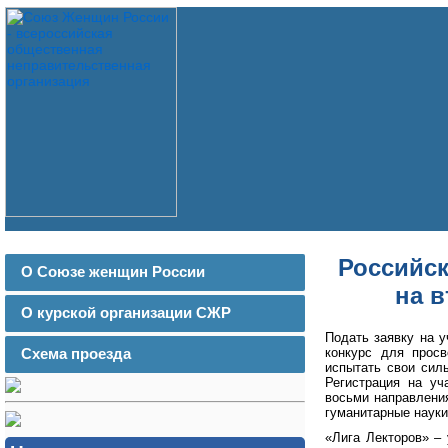
Российск
О Союзе женщин России
на в
О курской организации СЖР
Подать заявку на у
конкурс для прос
Схема проезда
испытать свои сил
Регистрация на уча
восьми направления
гуманитарные науки
«Лига Лекторов» –