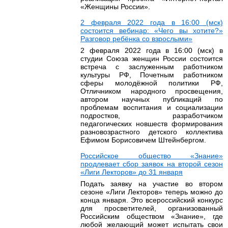
«Женщины России».
2 февраля 2022 года в 16:00 (мск)
состоится вебинар: «Чего вы хотите?»
Разговор ребёнка со взрослыми»
2 февраля 2022 года в 16:00 (мск) в
студии Союза женщин России состоится
встреча с заслуженным работником
культуры РФ, Почетным работником
сферы молодёжной политики РФ,
Отличником народного просвещения,
автором научных публикаций по
проблемам воспитания и социализации
подростков, разработчиком
педагогических новшеств формирования
разновозрастного детского коллектива
Ефимом Борисовичем Штейнбергом.
Российское общество «Знание»
продлевает сбор заявок на второй сезон
«Лиги Лекторов» до 31 января
Подать заявку на участие во втором
сезоне «Лиги Лекторов» теперь можно до
конца января. Это всероссийский конкурс
для просветителей, организованный
Российским обществом «Знание», где
любой желающий может испытать свои