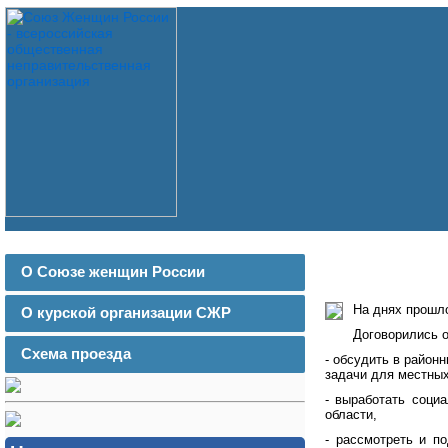
О Союзе женщин России
На днях прошл
О курской организации СЖР
Договорились о
Схема проезда
- обсудить в район
задачи для местных
- выработать соци
области,
- рассмотреть и п